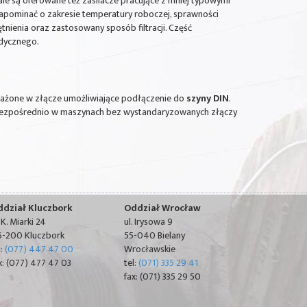
, ale są oferowane też zasilacze pracujące z mniej typowymi
zapominać o zakresie temperatury roboczej, sprawności
ętnienia oraz zastosowany sposób filtracji. Część
edycznego.
sażone w złącze umożliwiające podłączenie do
szyny DIN
.
bezpośrednio w maszynach bez wystandaryzowanych złączy
ddział Kluczbork
Oddział Wrocław
. K. Miarki 24
ul. Irysowa 9
-200 Kluczbork
55-040 Bielany
l:
(077) 447 47 00
Wrocławskie
x: (077) 477 47 03
tel:
(071) 335 29 41
fax: (071) 335 29 50