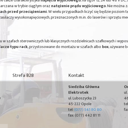
e także charakterystyka
napięcia wyjściowego
, na ogół 12, 24 lub 48 V DC
arczana w trybie ciągłym oraz
natężenie prądu wyjściowego
. Nie można 
ach przed przeciążeniami
. W wielu przypadkach liczyć się będzie poziom t
silaczy wysokonapięciowych, przeznaczonych m.in. do laserów i sprzętu m
 szafach sterowniczych lub klasycznych rozdzielnicach szafkowych i wypo
lacze typu rack
, przystosowane do montażu w szafach albo
box
, używane 
Strefa B2B
Kontakt
Siedziba Główna
O
Elektrotek
ul
y
ul. Luboszycka 23
46
45-222 Opole
te
tel:
(077) 541 80 80
fa
fax: (077) 442 81 11