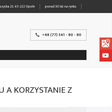
oszycka 23, 45-222 Opole
ponad 30 lat na rynku
+48 (77) 541 - 80 - 80
 A KORZYSTANIE Z