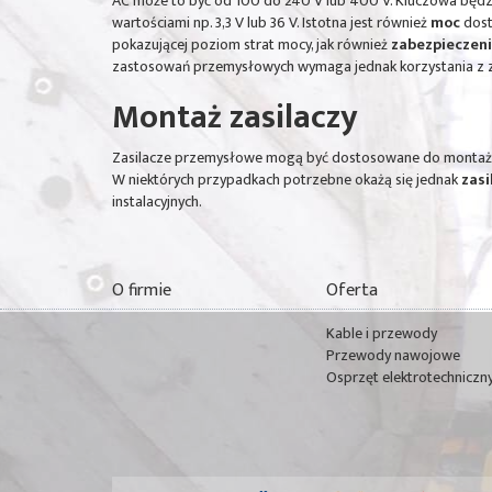
AC może to być od 100 do 240 V lub 400 V. Kluczowa będzi
wartościami np. 3,3 V lub 36 V. Istotna jest również
moc
dost
pokazującej poziom strat mocy, jak również
zabezpieczeni
zastosowań przemysłowych wymaga jednak korzystania z za
Montaż zasilaczy
Zasilacze przemysłowe mogą być dostosowane do montażu w
W niektórych przypadkach potrzebne okażą się jednak
zasi
instalacyjnych.
O firmie
Oferta
Kable i przewody
Przewody nawojowe
Osprzęt elektrotechniczn