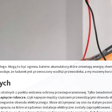
ego. Mogą to być ogniwa, baterie, akumulatory, które zmieniają energię che
woduje, że ładunek jest przenoszony wzdłuż przewodnika, a my możemy korz
nych
h istotnych z punktu widzenia ochrony przeciwporażeniowej. Tylko świadomoś
apięcie robocze
, czyli napięcie między częściami przewodzącymi obwodu e
biegunów obwodu elektrycznego. Może utrzymywać się ono na stałym poziomie
napięcia, na które urządzenia i instalacje elektryczne zostały zaprojektowa