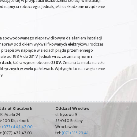
wiające się w przypadku uszkodzenia izolacji w instalacji.
od napięcia roboczego. Jednak, jeśli uszkodzone urządzenie
twa spowodowanego nieprawidłowym działaniem instalacji
ch napraw pod okiem wykwalifikowanych elektryków. Podczas
 przepisów napięcie w sieciach prądu przemiennego
le od 198 V do 231 V. Jednak wraz ze zmianą norm i
azdach
, która wynosi obecnie
230V
. Zmiana ta miała na celu
ktrycznych w wielu państwach. Wpłynęło to na zwiększenie
ry.
ddział Kluczbork
Oddział Wrocław
. K. Miarki 24
ul. Irysowa 9
-200 Kluczbork
55-040 Bielany
l:
(077) 447 47 00
Wrocławskie
x: (077) 477 47 03
tel:
(071) 335 29 41