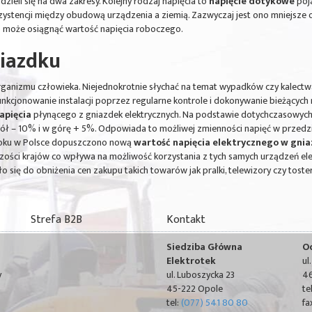
ieli się na dwa zakresy. Kolejny rodzaj napięcia to
napięcie dotykowe
poja
zystencji między obudową urządzenia a ziemią. Zazwyczaj jest ono mniejsze 
o może osiągnąć wartość napięcia roboczego.
niazdku
organizmu człowieka. Niejednokrotnie słychać na temat wypadków czy kalec
funkcjonowanie instalacji poprzez regularne kontrole i dokonywanie bieżący
apięcia
płynącego z gniazdek elektrycznych. Na podstawie dotychczasowych
ł – 10% i w górę + 5%. Odpowiada to możliwej zmienności napięć w przedzia
roku w Polsce dopuszczono nową
wartość napięcia elektrycznego w gni
ości krajów co wpływa na możliwość korzystania z tych samych urządzeń ele
o się do obniżenia cen zakupu takich towarów jak pralki, telewizory czy toste
Strefa B2B
Kontakt
Siedziba Główna
O
Elektrotek
ul
y
ul. Luboszycka 23
46
45-222 Opole
te
tel:
(077) 541 80 80
fa