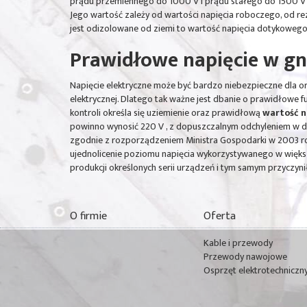
prądu przemiennego do 1000 V i prądu stałego do 1500 V dz
Jego wartość zależy od wartości napięcia roboczego, od re
jest odizolowane od ziemi to wartość napięcia dotykoweg
Prawidłowe napięcie w g
Napięcie elektryczne może być bardzo niebezpieczne dla 
elektrycznej. Dlatego tak ważne jest dbanie o prawidłowe 
kontroli określa się uziemienie oraz prawidłową
wartość n
powinno wynosić 220 V , z dopuszczalnym odchyleniem w dó
zgodnie z rozporządzeniem Ministra Gospodarki w 2003 
ujednolicenie poziomu napięcia wykorzystywanego w większ
produkcji określonych serii urządzeń i tym samym przyczynił
O firmie
Oferta
Kable i przewody
Przewody nawojowe
Osprzęt elektrotechniczn