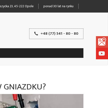
oszycka 23, 45-222 Opole
ponad 30 lat na rynku
+48 (77) 541 - 80 - 80
W GNIAZDKU?