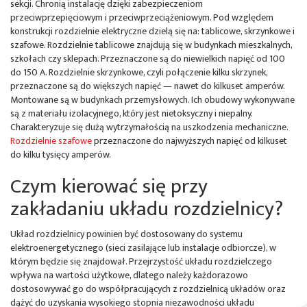
sekcji. Chronią instalację dzięki zabezpieczeniom
przeciwprzepięciowym i przeciwprzeciążeniowym. Pod względem
konstrukcji rozdzielnie elektryczne dzielą się na: tablicowe, skrzynkowe i
szafowe. Rozdzielnie tablicowe znajdują się w budynkach mieszkalnych,
szkołach czy sklepach.
Przeznaczone są do niewielkich napięć od 100
do 150 A. Rozdzielnie skrzynkowe, czyli połączenie kilku skrzynek,
przeznaczone są do większych napięć — nawet do kilkuset amperów.
Montowane są w budynkach przemysłowych. Ich obudowy wykonywane
są z materiału izolacyjnego, który jest nietoksyczny i niepalny.
Charakteryzuje się dużą wytrzymałością na uszkodzenia mechaniczne.
Rozdzielnie szafowe
przeznaczone do najwyższych napięć od kilkuset
do kilku tysięcy amperów.
Czym kierować się przy
zakładaniu układu rozdzielnicy?
Układ rozdzielnicy powinien być dostosowany do systemu
elektroenergetycznego (sieci zasilające lub instalacje odbiorcze), w
którym będzie się znajdował. Przejrzystość układu rozdzielczego
wpływa na wartości użytkowe, dlatego należy każdorazowo
dostosowywać go do współpracujących z rozdzielnicą układów oraz
dążyć do uzyskania wysokiego stopnia niezawodności układu